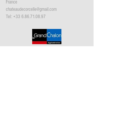
France
chateaudecorcelle@gmail.com
Tel:
+33 6.86.71.08.97
© 2020 - Château de Corcelle,
charmante Gästezimmer und
Table d'hôtes in Burgund
contact@chateau-de-corcelle.fr